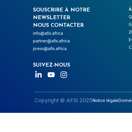
SOUSCRIRE À NOTRE
À
Q
NEWSLETTER
G
NOUS CONTACTER
2
info@afis.africa
E
partner@afis.africa
C
press@afis.africa
SUIVEZ-NOUS
Copyright © AFIS 2025
Notice légale
Donnée