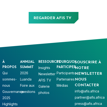
REGARDER AFIS TV
À
ANNUAL
RESSOURCES
POURQUOI
SOUSCRIRE À
PROPOS
SUMMIT
PARTICIPER
Insights
NOTRE
Qui
2026
Participants
Newsletter
NEWSLETTER
sommes-
Luanda
Partenaires
NOUS
AFIS TV
nous
Foire aux
Médias
CONTACTER
Galerie
info@afis.africa
Gouvernance
questions
photos
partner@afis.africa
2025
press@afis.africa
Highlights