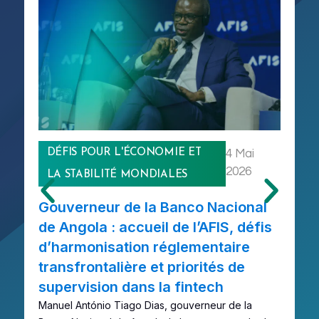
DÉFIS POUR L'ÉCONOMIE ET
4 Mai
2026
LA STABILITÉ MONDIALES
Gouverneur de la Banco Nacional
Q
de Angola : accueil de l’AFIS, défis
f
d’harmonisation réglementaire
p
transfrontalière et priorités de
b
supervision dans la fintech
L
de
Manuel António Tiago Dias, gouverneur de la