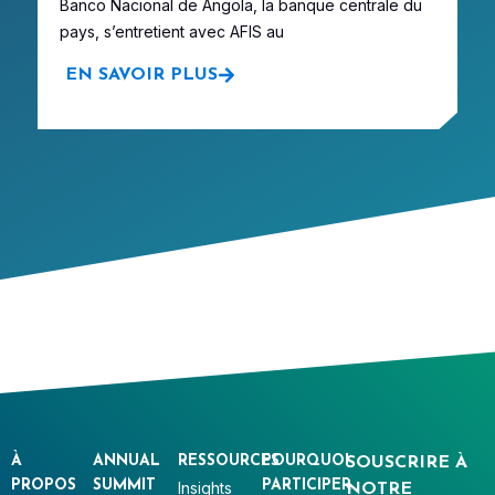
ce
Banco Nacional de Angola, la banque centrale du
b
pays, s’entretient avec AFIS au
EN SAVOIR PLUS
À
ANNUAL
RESSOURCES
POURQUOI
SOUSCRIRE À
PROPOS
SUMMIT
PARTICIPER
Insights
NOTRE