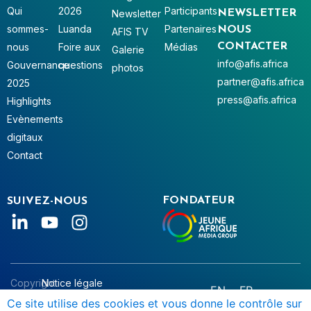
Qui
2026
Participants
Newsletter
NEWSLETTER
sommes-
Luanda
Partenaires
NOUS
AFIS TV
nous
Foire aux
Médias
CONTACTER
Galerie
info@afis.africa
Gouvernance
questions
photos
partner@afis.africa
2025
press@afis.africa
Highlights
Evènements
digitaux
Contact
FONDATEUR
SUIVEZ-NOUS
Copyright
Notice légale
EN
FR
© AFIS
Données personnelles
Ce site utilise des cookies et vous donne le contrôle sur