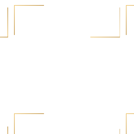
AFRICAN INSURER
ôle
Cet Award récompense les pionniers qui
Cet
redéfinissent le secteur de l’assurance en Afrique en
les 
u
tant que pierre angulaire de l’intégration
nov
cial
économique. Grâce à des produits innovants, une
réel
nt
gestion des risques améliorée et une approche
perf
inclusive, ces leaders développent des systèmes de
long
es
protection qui renforcent l’autonomie des personnes,
susc
, le
des entreprises et des communautés à travers le
de 
ts
continent.
AFRICAN CENTRAL