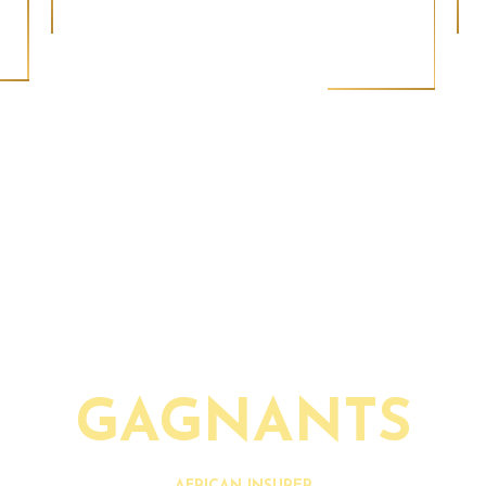
BANK GOVERNOR
Cet
Ce prix récompense les dirigeants visionnaires de
cier
sect
banques centrales dont la gestion garantit la stabilité
bris
financière tout en favorisant la transformation
que
quo.
économique. En instaurant la confiance, en menant
la
num
des réformes et en encourageant des politiques
ce
tota
durables, ces gouverneurs jouent un rôle décisif
limi
dans le renforcement de la résilience budgétaire et
de l
de la compétitivité mondiale de l’Afrique.
GAGNANTS