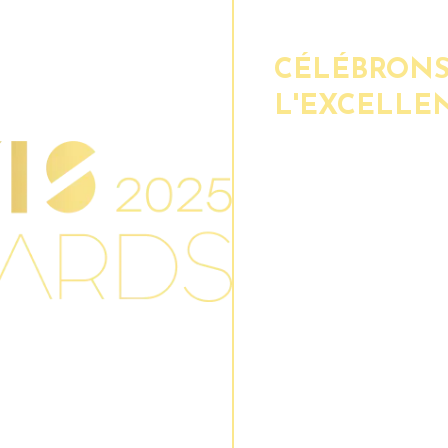
CÉLÉBRON
L'EXCELLE
Organisés en partena
les AFIS Awards 20
dirigeants visionnaire
pionnières et aux inn
et l’engagement cont
secteur financier afri
inclusif et plus résilie
À travers ces prix, l’
champions les plus br
avec audace, mobilis
transformation pour r
de l’Afrique.