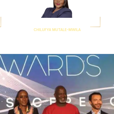
CHILUFYA MUTALE-MWILA
Co-Founder & Chief Visionary Officer
eShandi