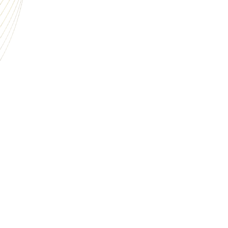
La remis
l’