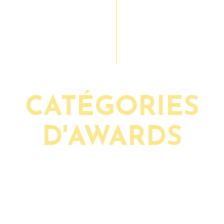
Décernés dans six ca
Awards incarnent le 
l’innovation technolog
secteur.
CATÉGORIES
D'AWARDS
e des prix aura lieu à l’occasion d’une session spécial
AFIS Annual Summit, qui se tiendra le 3 novembre 202
Casablanca, Maroc.