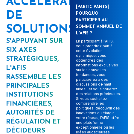
ACCÉLÉRATEUR
[PARTICIPANTS]
DE
POURQUOI
PARTICIPER AU
SOLUTIONS
SOMMET ANNUEL DE
L'AFIS ?
S'APPUYANT SUR
En participant à l'AFIS,
vous prendrez part à
SIX AXES
cette évolution
dynamique, vous
STRATÉGIQUES,
obtiendrez des
informations exclusives
L'AFIS
sur les nouvelles
tendances, vous
RASSEMBLE LES
participerez à des
discussions de haut
PRINCIPALES
niveau et vous nouerez
INSTITUTIONS
des relations précieuses.
Si vous souhaitez
FINANCIÈRES,
comprendre les
politiques, découvrir des
AUTORITÉS DE
innovations ou élargir
votre réseau, l'AFIS offre
RÉGULATION ET
une plateforme
exceptionnelle où les
DÉCIDEURS
idées audacieuses