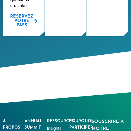
cruciales.
RÉSERVEZ
VOTRE
PASS
À
ANNUAL
RESSOURCES
POURQUOI
SOUSCRIRE À
PROPOS
SUMMIT
PARTICIPER
Insights
NOTRE