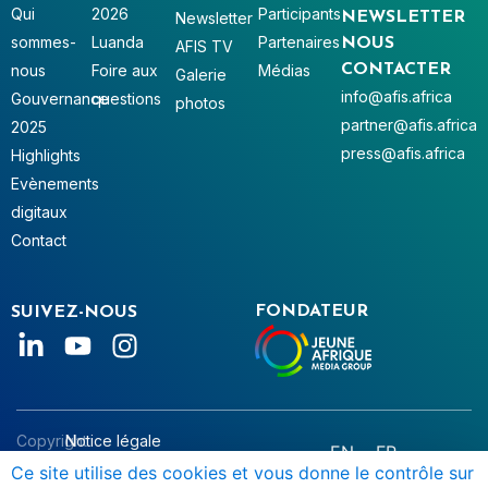
Qui
2026
Participants
Newsletter
NEWSLETTER
sommes-
Luanda
Partenaires
NOUS
AFIS TV
nous
Foire aux
Médias
CONTACTER
Galerie
info@afis.africa
Gouvernance
questions
photos
partner@afis.africa
2025
press@afis.africa
Highlights
Evènements
digitaux
Contact
FONDATEUR
SUIVEZ-NOUS
Copyright
Notice légale
EN
FR
© AFIS
Données personnelles
Ce site utilise des cookies et vous donne le contrôle sur