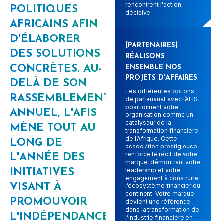
rencontrent l'action
POLITIQUES
décisive.
AFRICAINS AFIN
D'ÉLABORER
[PARTENAIRES]
DES SOLUTIONS
RÉALISONS
CONCRÈTES. AU-
ENSEMBLE NOS
PROJETS D'AFFAIRES
DELÀ DE SON
Les différentes options
RASSEMBLEMENT
de partenariat avec l’AFIS
positionnent votre
ANNUEL, L'AFIS
organisation comme un
catalyseur de la
MÈNE TOUT AU
transformation financière
de l’Afrique. Cette
LONG DE
association prestigieuse
renforce le récit de votre
L'ANNÉE DES
marque, démontrant votre
leadership et votre
INITIATIVES
engagement à construire
VISANT À
l’écosystème financier du
continent. Votre marque
PROMOUVOIR
devient une référence
dans la transformation de
L'INDÉPENDANCE
l’industrie financière en