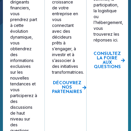
dirigeants
croissance
participation,
financiers,
de votre
la logistique
vous
entreprise en
ou
prendrez part
vous
l’hébergement,
à cette
connectant
vous
évolution
avec des
trouverez les
dynamique,
décideurs
réponses ici.
vous
prêts à
obtiendrez
s’engager, à
CONSULTEZ
des
investir et à
LA FOIRE
informations
s’associer à
AUX
exclusives
des initiatives
QUESTIONS
sur les
transformatrices.
nouvelles
DÉCOUVREZ
tendances et
NOS
vous
PARTENAIRES
participerez à
des
discussions
de haut
niveau sur
des
questions