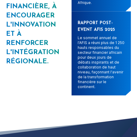
Afrique.
FINANCIÈRE, À
ENCOURAGER
RAPPORT POST-
L'INNOVATION
EVENT AFIS 2025
ET À
Le sommet annuel de
RENFORCER
l'AFIS a réuni plus de 1 250
hauts responsables du
L'INTÉGRATION
secteur financier africain
pour deux jours de
RÉGIONALE.
débats inspirants et de
collaboration de haut
niveau, façonnant l'avenir
de la transformation
financière sur le
continent.