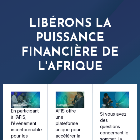
LIBÉRONS LA
PUISSANCE
FINANCIÈRE DE
L'AFRIQUE
En participant
AFIS offre
Si vous avez
à l’AFIS,
une
des
l’événement
plateforme
questions
incontournable
unique pour
concernant le
pour les
accélérer la
sommet, la