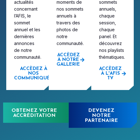
actualités
moments de
sommets
concernant
nos sommets
annuels,
l’AFIS, le
annuels à
chaque
sommet
travers des
session,
annuel et les
photos de
chaque
dernières
notre
panel. Et
annonces
communauté.
découvrez
de notre
nos playlists
ACCÈDEZ
communauté.
thématiques.
À NOTRE
GALLERIE
ACCÈDEZ À
ACCÈDEZ
NOS
À L'AFIS
COMMUNIQUÉS
TV
OBTENEZ VOTRE
DEVENEZ
ACCRÉDITATION
NOTRE
PARTENAIRE