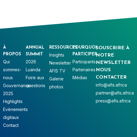
À
ANNUAL
RESSOURCES
POURQUOI
SOUSCRIRE À
PROPOS
SUMMIT
PARTICIPER
Insights
NOTRE
Qui
2026
Participants
Newsletter
NEWSLETTER
sommes-
Luanda
Partenaires
NOUS
AFIS TV
nous
Foire aux
Médias
CONTACTER
Galerie
info@afis.africa
Gouvernance
questions
photos
partner@afis.africa
2025
press@afis.africa
Highlights
Evènements
digitaux
Contact