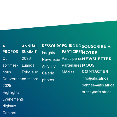
À
ANNUAL
RESSOURCES
POURQUOI
SOUSCRIRE À
PROPOS
SUMMIT
PARTICIPER
Insights
NOTRE
Qui
2026
Participants
Newsletter
NEWSLETTER
sommes-
Luanda
Partenaires
NOUS
AFIS TV
nous
Foire aux
Médias
CONTACTER
Galerie
info@afis.africa
Gouvernance
questions
photos
partner@afis.africa
2025
press@afis.africa
Highlights
Evènements
digitaux
Contact