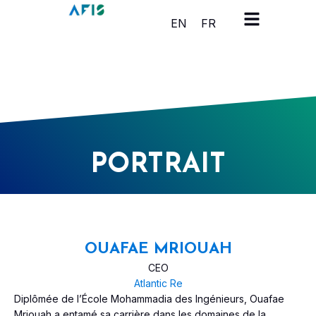
Panneau de gestion des cookies
EN
FR
PORTRAIT
OUAFAE MRIOUAH
CEO
Atlantic Re
Diplômée de l’École Mohammadia des Ingénieurs, Ouafae
Mriouah a entamé sa carrière dans les domaines de la