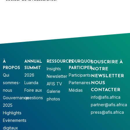
À
ANNUAL
RESSOURCES
POURQUOI
SOUSCRIRE À
PROPOS
SUMMIT
PARTICIPER
Insights
NOTRE
Qui
2026
Participants
Newsletter
NEWSLETTER
sommes-
Luanda
Partenaires
NOUS
AFIS TV
nous
Foire aux
Médias
CONTACTER
Galerie
info@afis.africa
Gouvernance
questions
photos
partner@afis.africa
2025
press@afis.africa
Highlights
Evènements
digitaux