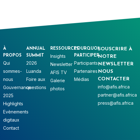
À
ANNUAL
RESSOURCES
POURQUOI
SOUSCRIRE À
PROPOS
SUMMIT
PARTICIPER
Insights
NOTRE
Qui
2026
Participants
Newsletter
NEWSLETTER
sommes-
Luanda
Partenaires
NOUS
AFIS TV
nous
Foire aux
Médias
CONTACTER
Galerie
info@afis.africa
Gouvernance
questions
photos
partner@afis.africa
2025
press@afis.africa
Highlights
Evènements
digitaux
Contact