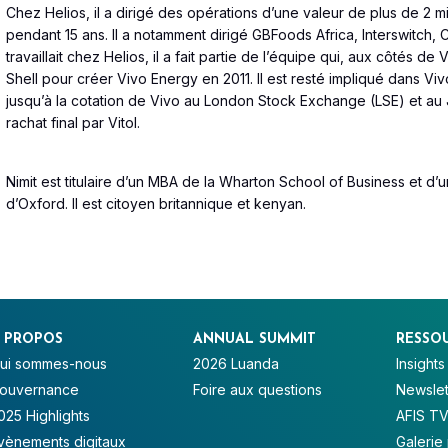
Chez Helios, il a dirigé des opérations d’une valeur de plus de 2 mi
pendant 15 ans. Il a notamment dirigé GBFoods Africa, Interswitch, 
travaillait chez Helios, il a fait partie de l’équipe qui, aux côtés de 
Shell pour créer Vivo Energy en 2011. Il est resté impliqué dans Vivo
jusqu’à la cotation de Vivo au London Stock Exchange (LSE) et a
rachat final par Vitol.
Nimit est titulaire d’un MBA de la Wharton School of Business et d’
d’Oxford. Il est citoyen britannique et kenyan.
 PROPOS
ANNUAL SUMMIT
RESSO
ui sommes-nous
2026 Luanda
Insights
ouvernance
Foire aux questions
Newslet
025 Highlights
AFIS T
vènements digitaux
Galerie