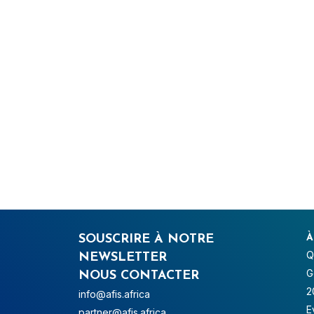
SOUSCRIRE À NOTRE
À
Q
NEWSLETTER
G
NOUS CONTACTER
2
info@afis.africa
E
partner@afis.africa