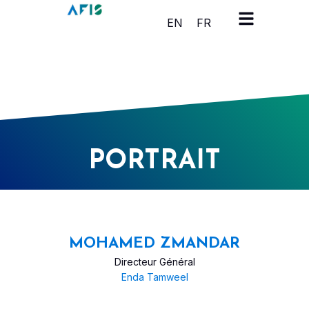
Panneau de gestion des cookies
EN
FR
PORTRAIT
MOHAMED ZMANDAR
Directeur Général
Enda Tamweel