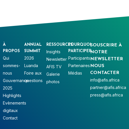
À
ANNUAL
RESSOURCES
POURQUOI
SOUSCRIRE À
PROPOS
SUMMIT
PARTICIPER
Insights
NOTRE
Qui
2026
Participants
Newsletter
NEWSLETTER
sommes-
Luanda
Partenaires
NOUS
AFIS TV
nous
Foire aux
Médias
CONTACTER
Galerie
info@afis.africa
Gouvernance
questions
photos
partner@afis.africa
2025
press@afis.africa
Highlights
Evènements
digitaux
Contact