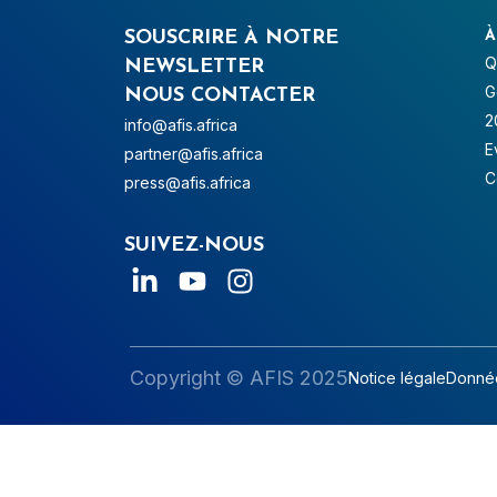
SOUSCRIRE À NOTRE
À
Q
NEWSLETTER
G
NOUS CONTACTER
2
info@afis.africa
E
partner@afis.africa
C
press@afis.africa
SUIVEZ-NOUS
Copyright © AFIS 2025
Notice légale
Donnée