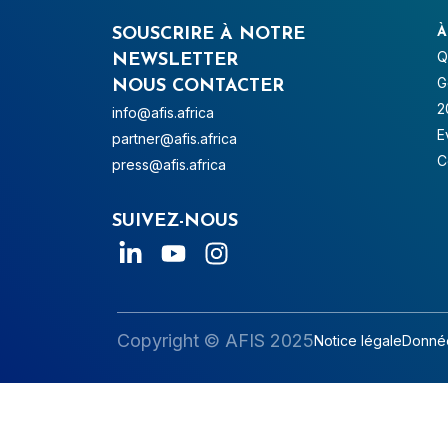
SOUSCRIRE À NOTRE
À
Q
NEWSLETTER
G
NOUS CONTACTER
2
info@afis.africa
E
partner@afis.africa
C
press@afis.africa
SUIVEZ-NOUS
Copyright © AFIS 2025
Notice légale
Donnée