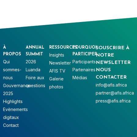
À
ANNUAL
RESSOURCES
POURQUOI
SOUSCRIRE À
PROPOS
SUMMIT
PARTICIPER
Insights
NOTRE
Qui
2026
Participants
Newsletter
NEWSLETTER
sommes-
Luanda
Partenaires
NOUS
AFIS TV
nous
Foire aux
Médias
CONTACTER
Galerie
info@afis.africa
Gouvernance
questions
photos
partner@afis.africa
2025
press@afis.africa
Highlights
Evènements
digitaux
Contact