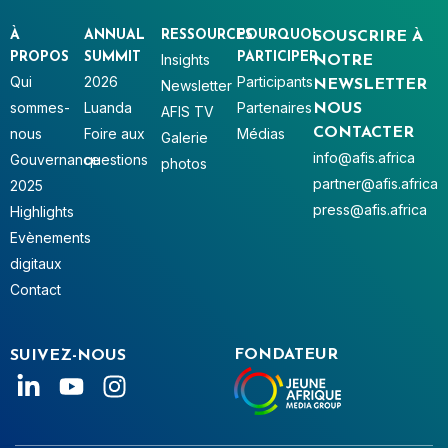
À
ANNUAL
RESSOURCES
POURQUOI
SOUSCRIRE À
PROPOS
SUMMIT
PARTICIPER
Insights
NOTRE
Qui
2026
Participants
Newsletter
NEWSLETTER
sommes-
Luanda
Partenaires
NOUS
AFIS TV
nous
Foire aux
Médias
CONTACTER
Galerie
info@afis.africa
Gouvernance
questions
photos
partner@afis.africa
2025
press@afis.africa
Highlights
Evènements
digitaux
Contact
FONDATEUR
SUIVEZ-NOUS