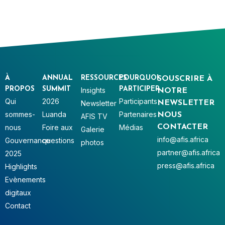
À
ANNUAL
RESSOURCES
POURQUOI
SOUSCRIRE À
PROPOS
SUMMIT
PARTICIPER
Insights
NOTRE
Qui
2026
Participants
Newsletter
NEWSLETTER
sommes-
Luanda
Partenaires
NOUS
AFIS TV
nous
Foire aux
Médias
CONTACTER
Galerie
info@afis.africa
Gouvernance
questions
photos
partner@afis.africa
2025
press@afis.africa
Highlights
Evènements
digitaux
Contact