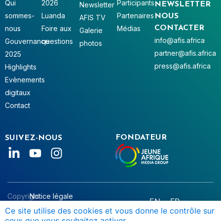
Qui
2026
Participants
Newsletter
NEWSLETTER
sommes-
Luanda
Partenaires
NOUS
AFIS TV
nous
Foire aux
Médias
CONTACTER
Galerie
info@afis.africa
Gouvernance
questions
photos
partner@afis.africa
2025
press@afis.africa
Highlights
Evènements
digitaux
Contact
FONDATEUR
SUIVEZ-NOUS
Copyright
Notice légale
EN
FR
© AFIS
Données personnelles
Ce site utilise des cookies et vous donne le contrôle sur
ceux que vous souhaitez activer