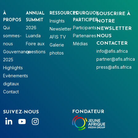
À
ANNUAL
RESSOURCES
POURQUOI
SOUSCRIRE À
PROPOS
SUMMIT
PARTICIPER
Insights
NOTRE
Qui
2026
Participants
Newsletter
NEWSLETTER
sommes-
Luanda
Partenaires
NOUS
AFIS TV
nous
Foire aux
Médias
CONTACTER
Galerie
info@afis.africa
Gouvernance
questions
photos
partner@afis.africa
2025
press@afis.africa
Highlights
Evènements
digitaux
Contact
FONDATEUR
SUIVEZ-NOUS