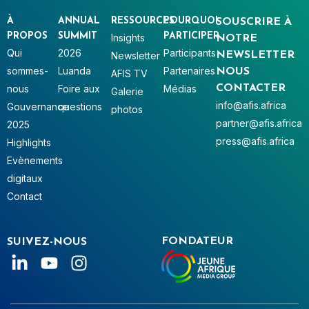
À
ANNUAL
RESSOURCES
POURQUOI
SOUSCRIRE À
PROPOS
SUMMIT
PARTICIPER
Insights
NOTRE
Qui
2026
Participants
Newsletter
NEWSLETTER
sommes-
Luanda
Partenaires
NOUS
AFIS TV
nous
Foire aux
Médias
CONTACTER
Galerie
info@afis.africa
Gouvernance
questions
photos
partner@afis.africa
2025
press@afis.africa
Highlights
Evènements
digitaux
Contact
FONDATEUR
SUIVEZ-NOUS