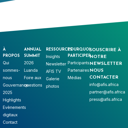
À
ANNUAL
RESSOURCES
POURQUOI
SOUSCRIRE À
PROPOS
SUMMIT
PARTICIPER
Insights
NOTRE
Qui
2026
Participants
Newsletter
NEWSLETTER
sommes-
Luanda
Partenaires
NOUS
AFIS TV
nous
Foire aux
Médias
CONTACTER
Galerie
info@afis.africa
Gouvernance
questions
photos
partner@afis.africa
2025
press@afis.africa
Highlights
Evènements
digitaux
Contact