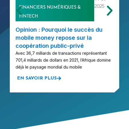
2025
FINANCIERS NUMÉRIQUES &
FINTECH
Opinion : Pourquoi le succès du
M
mobile money repose sur la
p
coopération public-privé
d
Avec 36,7 milliards de transactions représentant
Al
701,4 milliards de dollars en 2021, l’Afrique domine
pa
déjà le paysage mondial du mobile
m
EN SAVOIR PLUS