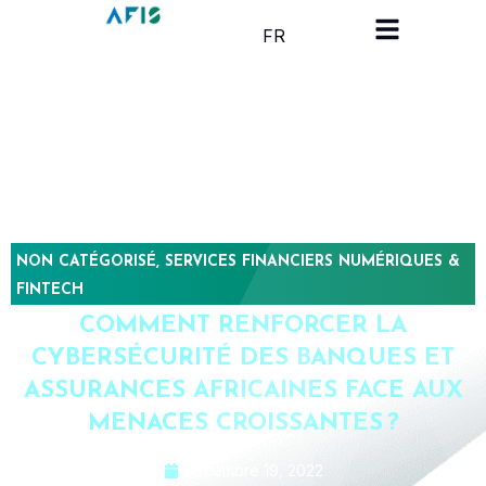
Panneau de gestion des cookies
FR
NON CATÉGORISÉ
,
SERVICES FINANCIERS NUMÉRIQUES &
FINTECH
COMMENT RENFORCER LA
CYBERSÉCURITÉ DES BANQUES ET
ASSURANCES AFRICAINES FACE AUX
MENACES CROISSANTES ?
décembre 19, 2022