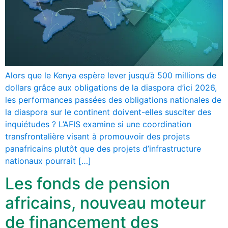
Alors que le Kenya espère lever jusqu’à 500 millions de
dollars grâce aux obligations de la diaspora d’ici 2026,
les performances passées des obligations nationales de
la diaspora sur le continent doivent-elles susciter des
inquiétudes ? L’AFIS examine si une coordination
transfrontalière visant à promouvoir des projets
panafricains plutôt que des projets d’infrastructure
nationaux pourrait […]
Les fonds de pension
africains, nouveau moteur
de financement des