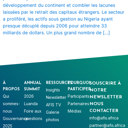
développement du continent et combler les lacunes
laissées par le retrait des capitaux étrangers. Le secteur
a proliféré, les actifs sous gestion au Nigeria ayant
presque décuplé depuis 2006 pour atteindre 33
milliards de dollars. Un plus grand nombre de […]
À
ANNUAL
RESSOURCES
POURQUOI
SOUSCRIRE À
PROPOS
SUMMIT
PARTICIPER
Insights
NOTRE
Qui
2026
Participants
Newsletter
NEWSLETTER
sommes-
Luanda
Partenaires
NOUS
AFIS TV
nous
Foire aux
Médias
CONTACTER
Galerie
info@afis.africa
Gouvernance
questions
photos
partner@afis.africa
2025