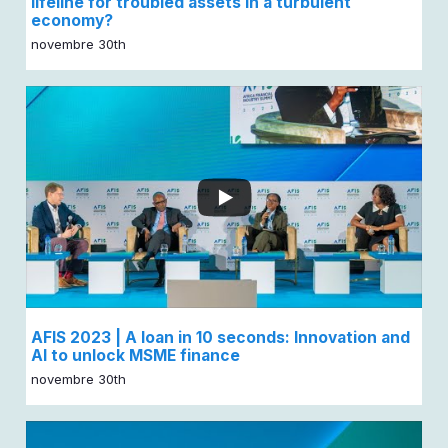
lifeline for troubled assets in a turbulent
economy?
novembre 30th
...
AFIS 2023 | A loan in 10 seconds: Innovation and
AI to unlock MSME finance
novembre 30th