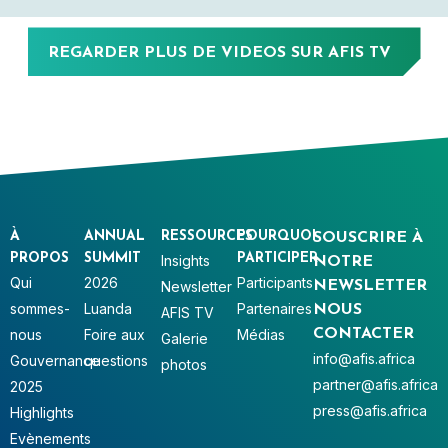
REGARDER PLUS DE VIDEOS SUR AFIS TV
À
ANNUAL
RESSOURCES
POURQUOI
SOUSCRIRE À
PROPOS
SUMMIT
PARTICIPER
Insights
NOTRE
Qui
2026
Participants
Newsletter
NEWSLETTER
sommes-
Luanda
Partenaires
NOUS
AFIS TV
nous
Foire aux
Médias
CONTACTER
Galerie
info@afis.africa
Gouvernance
questions
photos
partner@afis.africa
2025
press@afis.africa
Highlights
Evènements