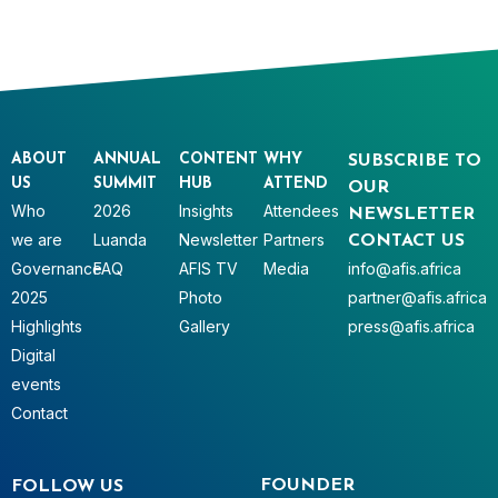
ABOUT
ANNUAL
CONTENT
WHY
SUBSCRIBE TO
US
SUMMIT
HUB
ATTEND
OUR
Who
2026
Insights
Attendees
NEWSLETTER
we are
Luanda
Newsletter
Partners
CONTACT US
Governance
FAQ
AFIS TV
Media
info@afis.africa
2025
Photo
partner@afis.africa
Highlights
Gallery
press@afis.africa
Digital
events
Contact
FOUNDER
FOLLOW US