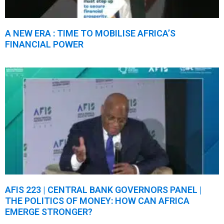
A NEW ERA : TIME TO MOBILISE AFRICA’S
FINANCIAL POWER
AFIS 223 | CENTRAL BANK GOVERNORS PANEL |
THE POLITICS OF MONEY: HOW CAN AFRICA
EMERGE STRONGER?