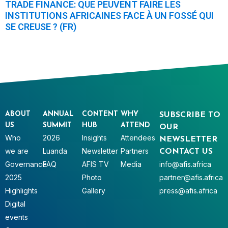
TRADE FINANCE: QUE PEUVENT FAIRE LES
INSTITUTIONS AFRICAINES FACE À UN FOSSÉ QUI
SE CREUSE ? (FR)
ABOUT
ANNUAL
CONTENT
WHY
SUBSCRIBE TO
US
SUMMIT
HUB
ATTEND
OUR
Who
2026
Insights
Attendees
NEWSLETTER
we are
Luanda
Newsletter
Partners
CONTACT US
Governance
FAQ
AFIS TV
Media
info@afis.africa
2025
Photo
partner@afis.africa
Highlights
Gallery
press@afis.africa
Digital
events