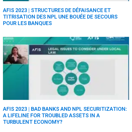
AFIS 2023 | STRUCTURES DE DÉFAISANCE ET
TITRISATION DES NPL UNE BOUÉE DE SECOURS
POUR LES BANQUES
AFIS 2023 | BAD BANKS AND NPL SECURITIZATION:
A LIFELINE FOR TROUBLED ASSETS IN A
TURBULENT ECONOMY?