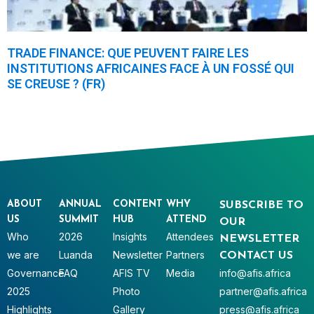
TRADE FINANCE: QUE PEUVENT FAIRE LES
INSTITUTIONS AFRICAINES FACE À UN FOSSÉ QUI
SE CREUSE ? (FR)
ABOUT
ANNUAL
CONTENT
WHY
SUBSCRIBE TO
US
SUMMIT
HUB
ATTEND
OUR
Who
2026
Insights
Attendees
NEWSLETTER
we are
Luanda
Newsletter
Partners
CONTACT US
Governance
FAQ
AFIS TV
Media
info@afis.africa
2025
Photo
partner@afis.africa
Highlights
Gallery
press@afis.africa