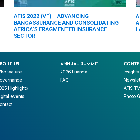
AFIS 2022 (VF) – ADVANCING
A
BANCASSURANCE AND CONSOLIDATING
A
AFRICA’S FRAGMENTED INSURANCE
L
SECTOR
BOUT US
ANNUAL SUMMIT
CONTE
ho we are
2026 Luanda
Insights
overnance
FAQ
Newslet
025 Highlights
AFIS T
igital events
Photo G
ontact