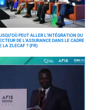
USQU’OÙ PEUT ALLER L’INTÉGRATION DU
ECTEUR DE L’ASSURANCE DANS LE CADRE
E LA ZLECAF ? (FR)