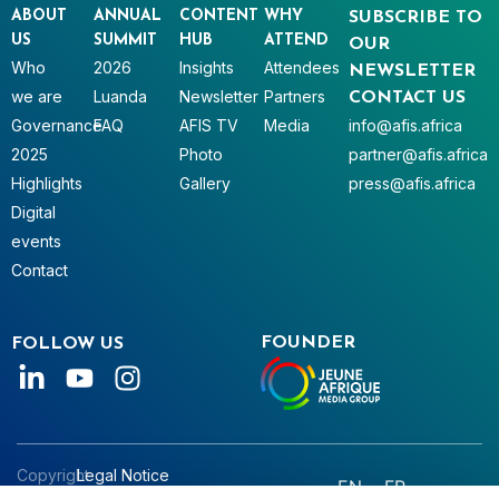
ABOUT
ANNUAL
CONTENT
WHY
SUBSCRIBE TO
US
SUMMIT
HUB
ATTEND
OUR
Who
2026
Insights
Attendees
NEWSLETTER
we are
Luanda
Newsletter
Partners
CONTACT US
Governance
FAQ
AFIS TV
Media
info@afis.africa
2025
Photo
partner@afis.africa
Highlights
Gallery
press@afis.africa
Digital
events
Contact
FOUNDER
FOLLOW US
Copyright
Legal Notice
EN
FR