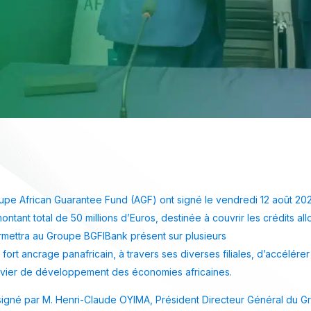
pe African Guarantee Fund (AGF) ont signé le vendredi 12 août 2022
ontant total de 50 millions d’Euros, destinée à couvrir les crédits a
rmettra au Groupe BGFIBank présent sur plusieurs
 fort ancrage panafricain, à travers ses diverses filiales, d’accélére
levier de développement des économies africaines.
 signé par M. Henri-Claude OYIMA, Président Directeur Général du G