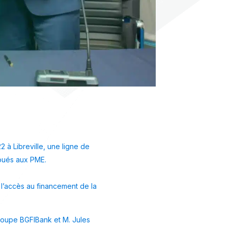
 à Libreville, une ligne de
lloués aux PME.
r l’accès au financement de la
roupe BGFIBank et M. Jules