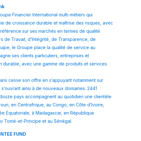
nk
upe Financier International multi-métiers qui
tégie de croissance durable et maîtrise des risques, avec
e référence sur ses marchés en termes de qualité
rs de Travail, d’Intégrité, de Transparence, de
quipe, le Groupe place la qualité de service au
gne ses clients particuliers, entreprises et
ion durable, avec une gamme de produits et services
sans cesse son offre en s’appuyant notamment sur
s, s’ouvrant ainsi à de nouveaux domaines. 2441
 douze pays accompagnent au quotidien une clientèle
roun, en Centrafrique, au Congo, en Côte d’Ivoire,
ée Equatoriale, à Madagascar, en République
o Tomé-et-Principe et au Sénégal.
ANTEE FUND