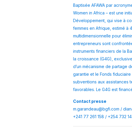
Baptisée AFAWA par acronyme a
Women in Africa – est une init
Développement, qui vise à com
femmes en Afrique, estimé à 
multidimensionnelle pour élimi
entrepreneurs sont confrontées
instruments financiers de la 
la croissance (G4G), exclusive
d’un mécanisme de partage des
garantie et le Fonds fiduciaire
subventions aux assistances t
favorables. Le G4G est financé
Contact presse
m.garandeau@bgfi.com
/
dian
+241 77 261 158 / +254 732 1