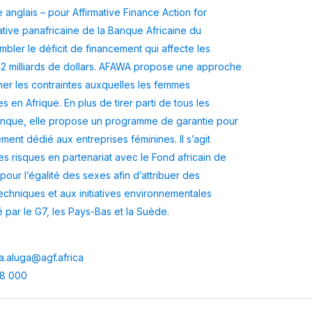
nglais – pour Affirmative Finance Action for
iative panafricaine de la Banque Africaine du
bler le déficit de financement qui affecte les
42 milliards de dollars. AFAWA propose une approche
ner les contraintes auxquelles les femmes
 en Afrique. En plus de tirer parti de tous les
Banque, elle propose un programme de garantie pour
ment dédié aux entreprises féminines. Il s’agit
 risques en partenariat avec le Fond africain de
 pour l’égalité des sexes afin d’attribuer des
echniques et aux initiatives environnementales
 par le G7, les Pays-Bas et la Suède.
a.aluga@agf.africa
48 000