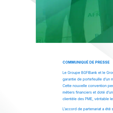
COMMUNIQUÉ DE PRESSE
Le Groupe BGFIBank et le Grou
garantie de portefeuille d’un m
Cette nouvelle convention pe
métiers financiers et doté d’un
clientèle des PME, véritable 
L’accord de partenariat a été